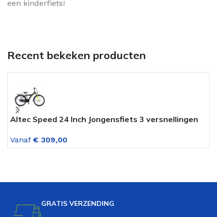
een kinderfiets!
Recent bekeken producten
Altec Speed 24 Inch Jongensfiets 3 versnellingen
V
Lime Green
G
Vanaf
€
309,00
V
GRATIS VERZENDING