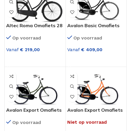
Altec Roma Omafiets 28
Avalon Basic Omafiets
inch Mat Zwart
28 Inch Zwart 3
Op voorraad
Op voorraad
Versnellingen
Vanaf
€
219,00
Vanaf
€
409,00
OPTIES SELECTEREN
OPTIES SELECTEREN
Avalon Export Omafiets
Avalon Export Omafiets
28 Inch Legergroen
28 Inch Oranje
Niet op voorraad
Op voorraad