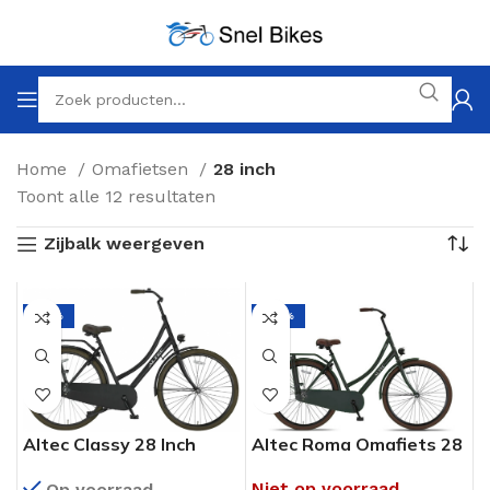
Home
Omafietsen
28 inch
Toont alle 12 resultaten
Zijbalk weergeven
-19%
-32%
Altec Classy 28 Inch
Altec Roma Omafiets 28
Omafiets Mat Zwart
Inch Army Green
Niet op voorraad
Op voorraad