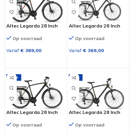
Altec Legarda 28 Inch
Altec Legarda 28 Inch
Trekking Herenfiets 24
Trekking Herenfiets 24
Op voorraad
Op voorraad
Versnellingen Khaki
Versnellingen Khaki
Orange (Hydraulisch)
Orange (V-brakes)
Vanaf
€
389,00
Vanaf
€
369,00
OPTIES SELECTEREN
OPTIES SELECTEREN
-29%
-31%
Altec Legarda 28 Inch
Altec Legarda 28 Inch
Trekking Herenfiets 24
Trekking Herenfiets 24
Op voorraad
Op voorraad
Versnellingen Zwart
Versnellingen Zwart
Lime (Hydraulisch)
Lime (V-brakes)