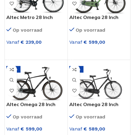
Altec Metro 28 Inch
Altec Omega 28 Inch
Herenfiets 7
Herenfiets 7
Op voorraad
Op voorraad
Versnellingen Mat Zwart
Versnellingen
55CM
(Hydraulisch) Groen
Vanaf
€
239,00
Vanaf
€
599,00
OPTIES SELECTEREN
OPTIES SELECTEREN
-14%
-12%
Altec Omega 28 Inch
Altec Omega 28 Inch
Herenfiets 7
Herenfiets 7
Op voorraad
Op voorraad
Versnellingen
Versnellingen Mat Zwart
(Hydraulisch) Mat Zwart
Vanaf
€
599,00
Vanaf
€
589,00