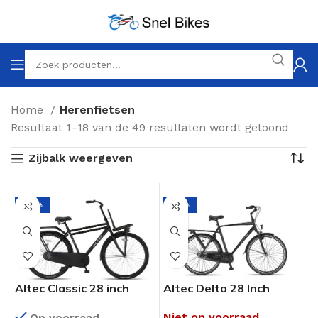
Home
Herenfietsen
Resultaat 1–18 van de 49 resultaten wordt getoond
Zijbalk weergeven
-25%
-14%
Altec Classic 28 inch
Altec Delta 28 Inch
Heren Transportfiets
Herenfiets 3
Niet op voorraad
Op voorraad