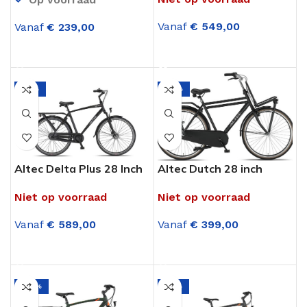
Mat Zwart
Versnellingen Mat Zwart
Vanaf
€
549,00
Vanaf
€
239,00
OPTIES SELECTEREN
OPTIES SELECTEREN
-13%
-17%
Altec Delta Plus 28 Inch
Altec Dutch 28 inch
Herenfiets 3
Heren Transportfiets 3
Niet op voorraad
Niet op voorraad
Versnellingen Mat Zwart
versnellingen Mat Zwart
Vanaf
€
589,00
Vanaf
€
399,00
OPTIES SELECTEREN
OPTIES SELECTEREN
-29%
-31%