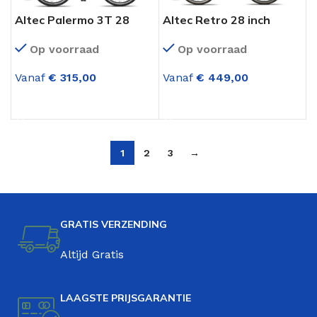
Altec Palermo 3T 28
Altec Retro 28 inch
inch Herenfiets Glans
Heren Transportfiets 3
Op voorraad
Op voorraad
Zwart 3 Versnellingen
versnellingen Mat Zwart
Vanaf
€
315,00
Vanaf
€
449,00
OPTIES SELECTEREN
OPTIES SELECTEREN
1
2
3
→
GRATIS VERZENDING
Altijd Gratis
LAAGSTE PRIJSGARANTIE