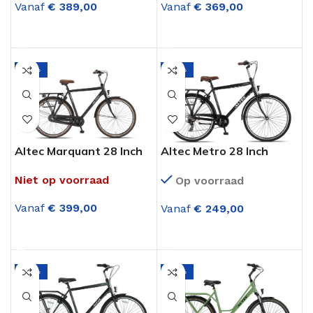
Vanaf
€
389,00
Vanaf
€
369,00
OPTIES SELECTEREN
OPTIES SELECTEREN
-17%
-14%
Altec Marquant 28 Inch
Altec Metro 28 Inch
Herenfiets 3
Herenfiets 7
Niet op voorraad
Op voorraad
Versnellingen Mat Zwart
Versnellingen Mat Zwart
Vanaf
€
399,00
Vanaf
€
249,00
OPTIES SELECTEREN
OPTIES SELECTEREN
-17%
-14%