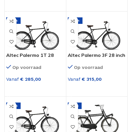
OPTIES SELECTEREN
OPTIES SELECTEREN
-25%
-28%
Altec Palermo 1T 28
Altec Palermo 3F 28 inch
inch Herenfiets Glans
Herenfiets 3
Op voorraad
Op voorraad
Zwart
versnellingen Glans
Zwart
Vanaf
€
285,00
Vanaf
€
315,00
OPTIES SELECTEREN
OPTIES SELECTEREN
-25%
-18%