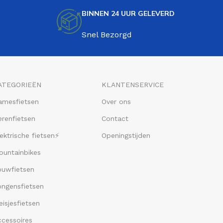
BINNEN 24 UUR GELEVERD
Snel Bezorgd
ATEGORIEËN
KLANTENSERVICE
amesfietsen
Over ons
renfietsen
Contact
ektrische fietsen⚡
Openingstijden
ountainbikes
ouwfietsen
ongensfietsen
isjesfietsen
ccessoires