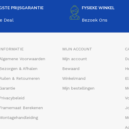
GSTE PRIJSGARANTIE
FYSIEKE WINKEL
e Deal
Bezoek Ons
INFORMATIE
MIJN ACCOUNT
C
Algemene Voorwaarden
Mijn account
D
Bezorgen & Afhalen
Bewaard
He
Ruilen & Retourneren
Winkelmand
El
Garantie
Mijn bestellingen
M
Privacybeleid
V
Framemaat Berekenen
J
Montagehandleiding
Me
A