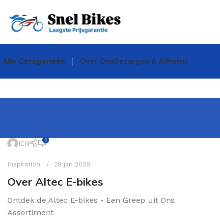
Alle Categorieën
Over Ons
Bezorgen & Afhalen
0
ICN
Inspiration
28 jan 2025
Over Altec E-bikes
Ontdek de Altec E-bikes - Een Greep uit Ons
Assortiment