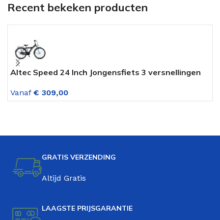
Recent bekeken producten
Altec Speed 24 Inch Jongensfiets 3 versnellingen
W
Deep Sky Blue
Z
Vanaf
€
309,00
V
GRATIS VERZENDING
Altijd Gratis
LAAGSTE PRIJSGARANTIE