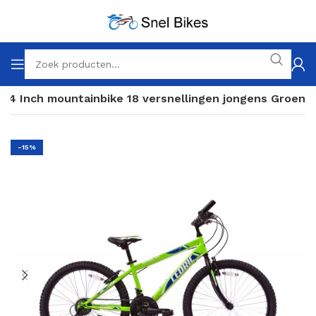
c 24 Inch mountainbike 18 versnellingen jongens Groen
-15%