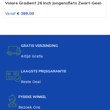
Volare Gradient 26 Inch Jongensfiets Zwart-Geel-
V
Groen 7 Versnellingen
O
Vanaf
€
389,00
V
GRATIS VERZENDING
Altijd Gratis
LAAGSTE PRIJSGARANTIE
Beste Deal
FYSIEKE WINKEL
Bezoek Ons