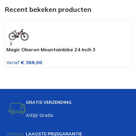
Recent bekeken producten
Magic Oberon Mountainbike 24 Inch 3
W
Versnellingen Mat Zwart Rood
Z
Vanaf
€
269,00
V
GRATIS VERZENDING
Altijd Gratis
LAAGSTE PRIJSGARANTIE