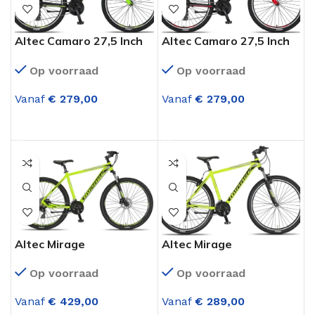
Altec Camaro 27,5 Inch
Altec Camaro 27,5 Inch
Mountainbike 21
Mountainbike 21
Op voorraad
Op voorraad
Versnellingen V-brake
Versnellingen V-brake
Zwart Lime
Zwart Rood
Vanaf
€
279,00
Vanaf
€
279,00
OPTIES SELECTEREN
OPTIES SELECTEREN
Altec Mirage
Altec Mirage
Mountainbike 27,5 inch
Mountainbike 27,5 inch
Op voorraad
Op voorraad
lime Hydraulische Rem
Lime V-Brakes 21v
21v
Vanaf
€
429,00
Vanaf
€
289,00