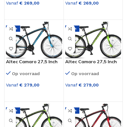
Vanaf
€
269,00
Vanaf
€
269,00
OPTIES SELECTEREN
OPTIES SELECTEREN
-26%
-26%
Altec Camaro 27,5 Inch
Altec Camaro 27,5 Inch
Mountainbike 21
Mountainbike 21
Op voorraad
Op voorraad
Versnellingen V-brake
Versnellingen V-brake
Zwart Blauw
Zwart Groen
Vanaf
€
279,00
Vanaf
€
279,00
OPTIES SELECTEREN
OPTIES SELECTEREN
-26%
-26%