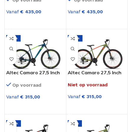
Versnellingen M.disc
Versnellingen M.disc
Zwart Geel
Zwart Rood
Vanaf
€
435,00
Vanaf
€
435,00
OPTIES SELECTEREN
OPTIES SELECTEREN
-25%
-26%
Altec Camaro 27,5 Inch
Altec Camaro 27,5 Inch
Mountainbike 21
Mountainbike 21
Niet op voorraad
Op voorraad
Versnellingen hydr.
Versnellingen
Petrol Blue
Hydraulisch.Disc Army
Vanaf
€
315,00
Vanaf
€
315,00
Green
OPTIES SELECTEREN
OPTIES SELECTEREN
-26%
-33%