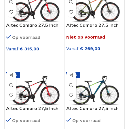
Altec Camaro 27,5 Inch
Altec Camaro 27,5 Inch
Mountainbike 21
Mountainbike 21
Niet op voorraad
Op voorraad
Versnellingen
Versnellingen M.disc
Hydraulisch.Disc Black
Army Green
Vanaf
€
269,00
Vanaf
€
315,00
Red
OPTIES SELECTEREN
OPTIES SELECTEREN
-33%
-33%
Altec Camaro 27,5 Inch
Altec Camaro 27,5 Inch
Mountainbike 21
Mountainbike 21
Op voorraad
Op voorraad
Versnellingen M.disc
Versnellingen M.disc
Black Red
Petrol Blue