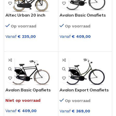
Altec Urban 20 inch
Avalon Basic Omafiets
Meisjesfiets Mat Zwart
28 Inch Zwart 3
Op voorraad
Op voorraad
Versnellingen
Vanaf
€
235,00
Vanaf
€
409,00
OPTIES SELECTEREN
OPTIES SELECTEREN
Avalon Basic Opafiets
Avalon Export Omafiets
28 Inch Zwart 3
28 Inch Legergroen
Niet op voorraad
Op voorraad
Versnellingen
Vanaf
€
409,00
Vanaf
€
369,00