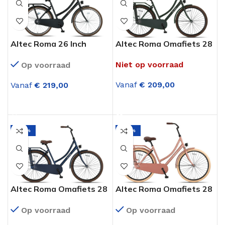
Altec Roma 26 Inch
Altec Roma Omafiets 28
Omafiets Mat Zwart
Inch Army Green
Niet op voorraad
Op voorraad
Vanaf
€
209,00
Vanaf
€
219,00
OPTIES SELECTEREN
OPTIES SELECTEREN
-29%
-29%
Altec Roma Omafiets 28
Altec Roma Omafiets 28
Inch Jeans Blue
inch Lavender
Op voorraad
Op voorraad