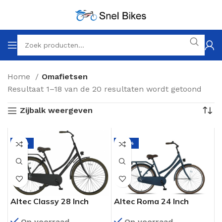
Home
Omafietsen
Resultaat 1–18 van de 20 resultaten wordt getoond
Zijbalk weergeven
-19%
-22%
Altec Classy 28 Inch
Altec Roma 24 Inch
Omafiets Mat Zwart
Omafiets Jeans Blue
Op voorraad
Op voorraad