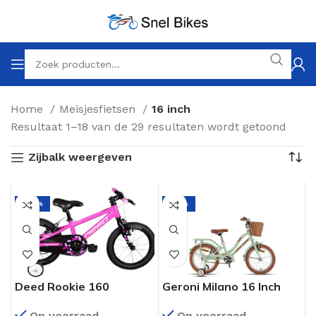
Home
Meisjesfietsen
16 inch
Resultaat 1–18 van de 29 resultaten wordt getoond
Zijbalk weergeven
-20%
-18%
Deed Rookie 160
Geroni Milano 16 Inch
Meisjesfiets 16 Inch
Meisjesfiets Munt Groen
Op voorraad
Op voorraad