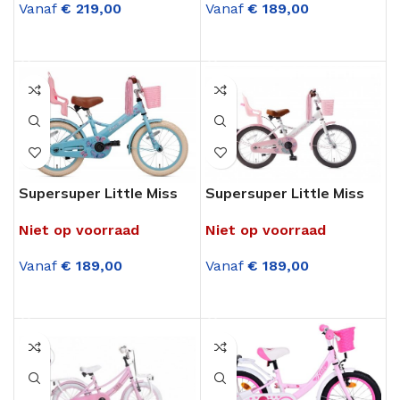
Vanaf
€
219,00
Vanaf
€
189,00
OPTIES SELECTEREN
OPTIES SELECTEREN
Supersuper Little Miss
Supersuper Little Miss
16 Inch Turquoise
16 Inch Wit meisjes RN
Niet op voorraad
Niet op voorraad
meisjes RN
Vanaf
€
189,00
Vanaf
€
189,00
OPTIES SELECTEREN
OPTIES SELECTEREN