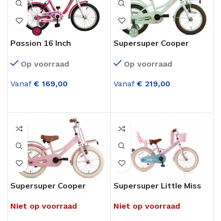
Passion 16 Inch
Supersuper Cooper
Meisjesfiets Fuchsia-Wit
Bamboo 16 Inch
Op voorraad
Op voorraad
Pistache Groen
Meisjesfiets
Vanaf
€
169,00
Vanaf
€
219,00
OPTIES SELECTEREN
OPTIES SELECTEREN
Supersuper Cooper
Supersuper Little Miss
Bamboo 16 Inch Roze
16 Inch Roze meisjes RN
Niet op voorraad
Niet op voorraad
Meisjesfiets