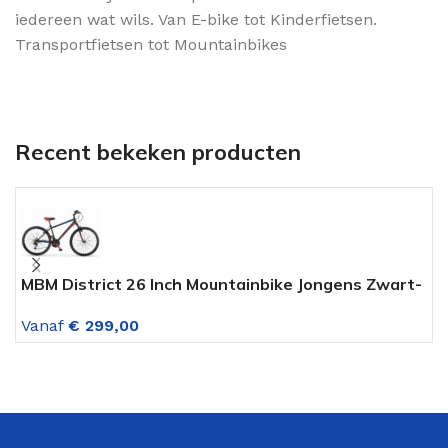
iedereen wat wils. Van E-bike tot Kinderfietsen.
Transportfietsen tot Mountainbikes
Recent bekeken producten
MBM District 26 Inch Mountainbike Jongens Zwart-
A
Rood 18 Versnellingen
V
Vanaf
€
299,00