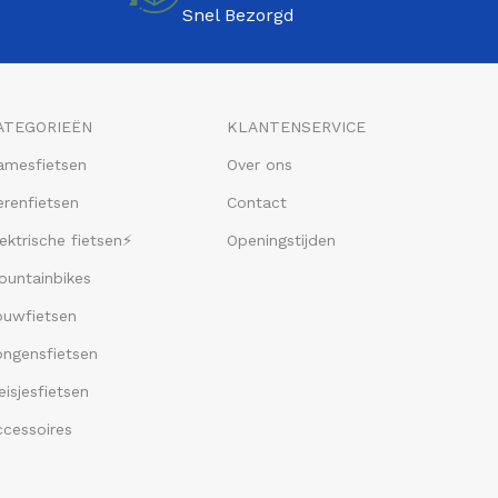
Snel Bezorgd
ATEGORIEËN
KLANTENSERVICE
amesfietsen
Over ons
renfietsen
Contact
ektrische fietsen⚡
Openingstijden
ountainbikes
ouwfietsen
ongensfietsen
isjesfietsen
ccessoires