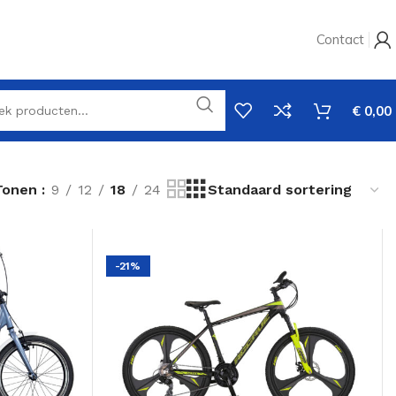
Contact
€
0,00
Tonen
9
12
18
24
-21%