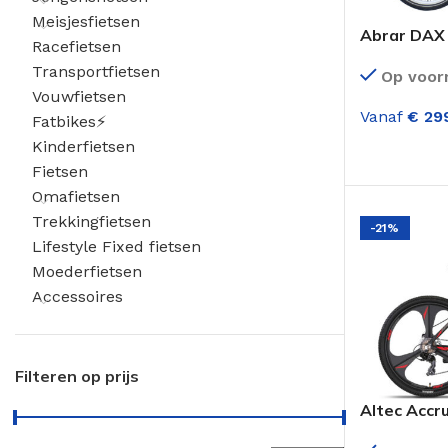
Meisjesfietsen
Abrar DAX 
Racefietsen
Versnelli
Transportfietsen
Op voor
Vouwfietsen
Vanaf
€
299
Fatbikes⚡
Kinderfietsen
OPTIES SE
Fietsen
Omafietsen
Trekkingfietsen
-21%
Lifestyle Fixed fietsen
Moederfietsen
Accessoires
Filteren op prijs
Altec Accr
21 Versnel