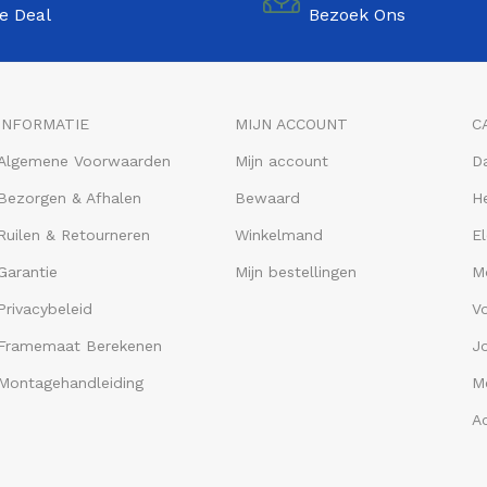
e Deal
Bezoek Ons
INFORMATIE
MIJN ACCOUNT
C
Algemene Voorwaarden
Mijn account
D
Bezorgen & Afhalen
Bewaard
He
Ruilen & Retourneren
Winkelmand
El
Garantie
Mijn bestellingen
M
Privacybeleid
V
Framemaat Berekenen
J
Montagehandleiding
Me
A