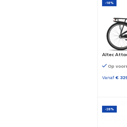
-18%
52 cm
5
53 cm
55
54 cm
20
55 cm
28
56 cm
23
57 cm
40
Altec Attac
58 cm
17
versnellin
59 cm
25
Op voor
61 cm
19
Vanaf
€
329
65 cm
2
OPTIES SE
63 cm
3
-28%