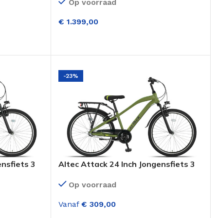
Op voorraad
ydr.disc
Mat Zwart
€
1.399,00
OPTIES SELECTEREN
-23%
ensfiets 3
Altec Attack 24 Inch Jongensfiets 3
lauw
versnellingen Army Groen
Op voorraad
Vanaf
€
309,00