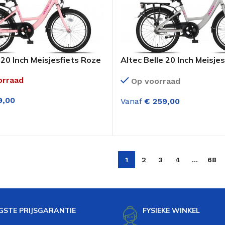
 20 Inch Meisjesfiets Roze
Altec Belle 20 Inch Meisjes
Shadow Grijs
orraad
Op voorraad
,00
Vanaf
€
259,00
LECTEREN
OPTIES SELECTEREN
1
2
3
4
…
68
GSTE PRIJSGARANTIE
FYSIEKE WINKEL