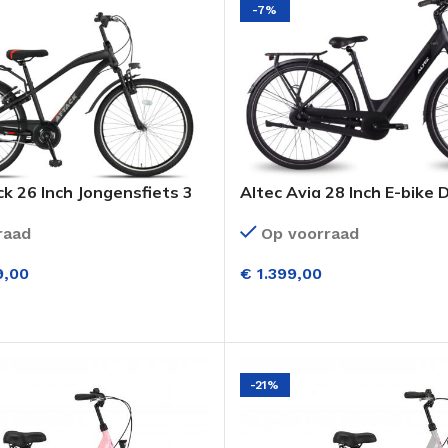
-7%
k 26 Inch Jongensfiets 3
Altec Avia 28 Inch E-bike
gen Mat Zwart
Versnellingen Hydraulisc
raad
Op voorraad
,00
€
1.399,00
LECTEREN
OPTIES SELECTEREN
-21%