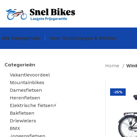
Alle Categorieën
Over Ons
Bezorgen & Afhalen
Categorieën
Home
Win
Vakantievoordeel
Mountainbikes
Damesfietsen
-25%
Herenfietsen
Elektrische fietsen⚡
Bakfietsen
Driewielers
BMX
Jongensfietsen