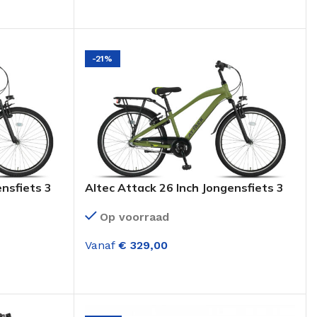
OPTIES SELECTEREN
-21%
ensfiets 3
Altec Attack 26 Inch Jongensfiets 3
lauw
versnellingen Army Groen
Op voorraad
Vanaf
€
329,00
OPTIES SELECTEREN