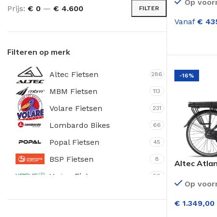
Op voor
Prijs:
€ 0
—
€ 4.600
FILTER
Vanaf
€
43
OPTIES SE
Filteren op merk
Altec Fietsen
286
-16%
MBM Fietsen
113
Volare Fietsen
231
Lombardo Bikes
66
Popal Fietsen
45
BSP Fietsen
8
Altec Atlan
Damesfiets
Vogue Fietsen
56
Op voor
Versnellin
Pacto Vouwfietsen
31
€
1.349,00
Freebike
2