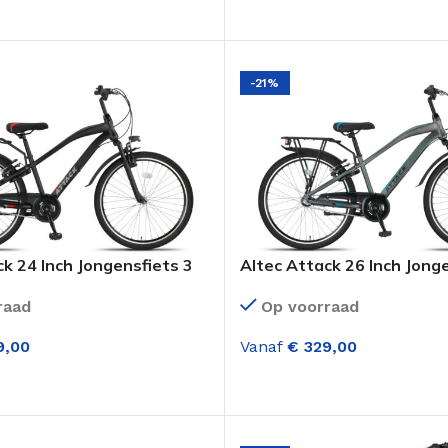
LECTEREN
OPTIES SELECTEREN
-21%
k 24 Inch Jongensfiets 3
Altec Attack 26 Inch Jong
gen Mat Zwart
versnellingen Antraciet B
raad
Op voorraad
,00
Vanaf
€
329,00
LECTEREN
OPTIES SELECTEREN