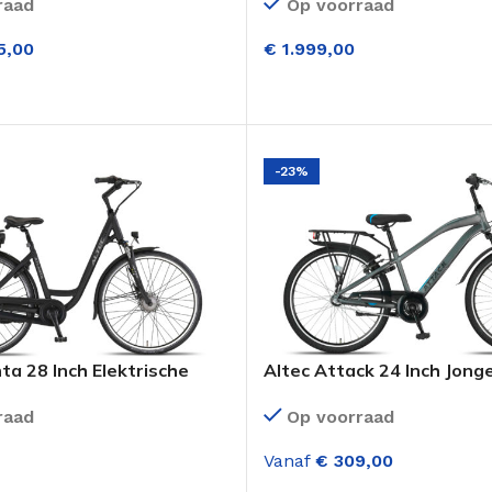
raad
Op voorraad
Middenmotor Mat Zwart H
5,00
€
1.999,00
LECTEREN
OPTIES SELECTEREN
-23%
ta 28 Inch Elektrische
Altec Attack 24 Inch Jong
 (Voorwielmotor) 7
versnellingen Antraciet B
raad
Op voorraad
gen Mat Zwart
Vanaf
€
309,00