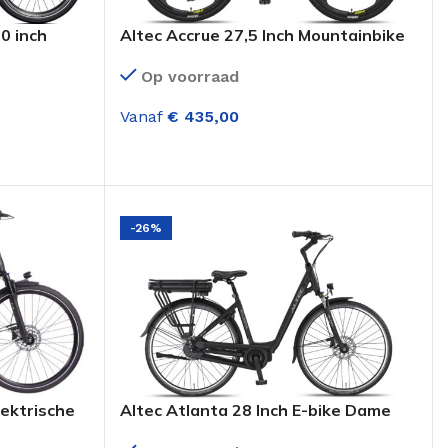
0 inch
Altec Accrue 27,5 Inch Mountainbike
21 Versnellingen M.disc Zwart Geel
Op voorraad
Vanaf
€
435,00
OPTIES SELECTEREN
-26%
lektrische
Altec Atlanta 28 Inch E-bike Dame
en
Middenmotor Hydr. 7 Versnellingen