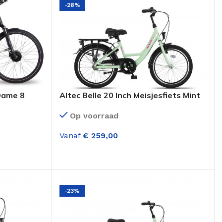
-28%
 Dame 8
Altec Belle 20 Inch Meisjesfiets Mint
h Mat Zwart
Op voorraad
Vanaf
€
259,00
OPTIES SELECTEREN
-23%