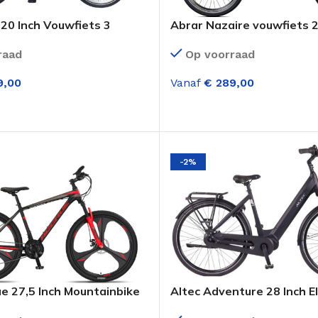
20 Inch Vouwfiets 3
Abrar Nazaire vouwfiets 2
ngen Zwart (ANWB)
White-Grey
raad
Op voorraad
,00
Vanaf
€
289,00
LECTEREN
OPTIES SELECTEREN
-2%
ue 27,5 Inch Mountainbike
Altec Adventure 28 Inch E
lingen M.disc Zwart Rood
Fiets Dame 7 Versnelling