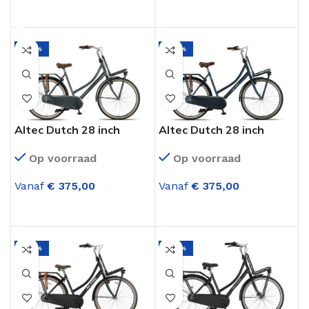
OPTIES SELECTEREN
OPTIES SELECTEREN
-20%
-22%
Altec Dutch 28 inch
Altec Dutch 28 inch
Dames Transportfiets 3
Dames Transportfiets 3
Op voorraad
Op voorraad
Versnellingen Dolphin
Versnellingen Jeans Blue
Grijs
Vanaf
€
375,00
Vanaf
€
375,00
OPTIES SELECTEREN
OPTIES SELECTEREN
-22%
-20%