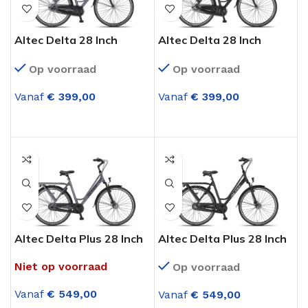
Altec Delta 28 Inch
Altec Delta 28 Inch
Damesfiets Mat Grijs 3
Damesfiets Mat Zwart 3
Op voorraad
Op voorraad
Versnellingen
Versnellingen
Vanaf
€
399,00
Vanaf
€
399,00
OPTIES SELECTEREN
OPTIES SELECTEREN
Altec Delta Plus 28 Inch
Altec Delta Plus 28 Inch
Damesfiets Mat Gray 3
Damesfiets Mat Zwart 3
Niet op voorraad
Op voorraad
Versnellingen
Versnellingen
Vanaf
€
549,00
Vanaf
€
549,00