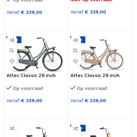
Mat Zwart
Army Green
Vanaf
€
239,00
Vanaf
€
239,00
OPTIES SELECTEREN
OPTIES SELECTEREN
-25%
-25%
Altec Classic 28 inch
Altec Classic 28 inch
Dames Transportfiets
Dames Transportfiets
Op voorraad
Op voorraad
Dark Grey
Lavender
Vanaf
€
239,00
Vanaf
€
239,00
OPTIES SELECTEREN
OPTIES SELECTEREN
-27%