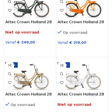
Altec Crown Holland 28
Altec Crown Holland 28
Inch Transportfiets
Inch Transportfiets
Niet op voorraad
Op voorraad
Dame Army Groen
Dame Burned Orange
Vanaf
€
249,00
Vanaf
€
219,00
OPTIES SELECTEREN
OPTIES SELECTEREN
-27%
-27%
Altec Crown Holland 28
Altec Crown Holland 28
Inch Transportfiets
Inch Transportfiets
Niet op voorraad
Op voorraad
Dame Gold
Dame Holywood White