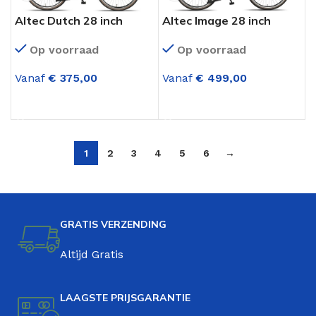
Altec Dutch 28 inch
Altec Image 28 inch
Dames Transportfiets 3
Dames Transportfiets 7
Op voorraad
Op voorraad
Versnellingen Mat Zwart
versnellingen
(Rollerbrakes) Mat
Vanaf
€
375,00
Vanaf
€
499,00
Zwart
OPTIES SELECTEREN
OPTIES SELECTEREN
1
2
3
4
5
6
→
GRATIS VERZENDING
Altijd Gratis
LAAGSTE PRIJSGARANTIE