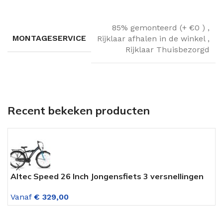
85% gemonteerd (+ €0 )
,
MONTAGESERVICE
Rijklaar afhalen in de winkel
,
Rijklaar Thuisbezorgd
Recent bekeken producten
Altec Speed 26 Inch Jongensfiets 3 versnellingen
A
Deep Sky Blue
L
Vanaf
€
329,00
V