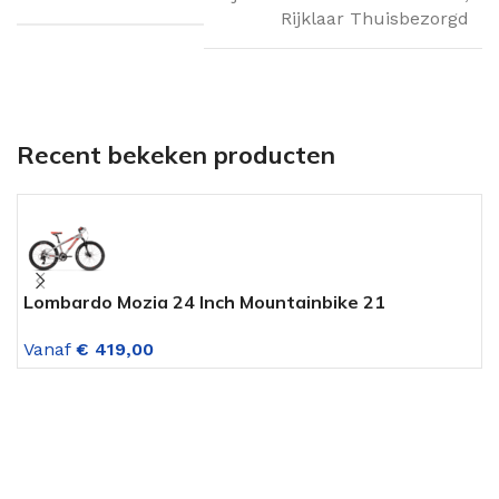
Rijklaar Thuisbezorgd
Recent bekeken producten
Lombardo Mozia 24 Inch Mountainbike 21
A
Versnellingen Zilver-Rood
D
Vanaf
€
419,00
V