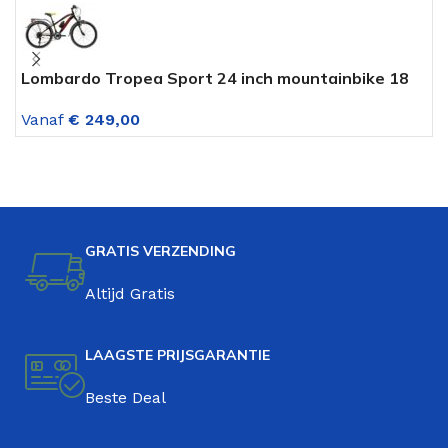
Lombardo Tropea Sport 24 inch mountainbike 18
A
versnellingen Zwart
F
Vanaf
€
249,00
V
GRATIS VERZENDING
Altijd Gratis
LAAGSTE PRIJSGARANTIE
Beste Deal