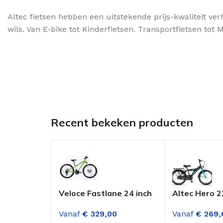
Altec fietsen hebben een uitstekende prijs-kwaliteit ver
wils. Van E-bike tot Kinderfietsen. Transportfietsen tot
Recent bekeken producten
Veloce Fastlane 24 inch
Altec Hero 2
mountainbike 21 sp
Jongensfiet
Vanaf
€
329,00
Vanaf
€
269,
Groen met schijfremmen
Blue