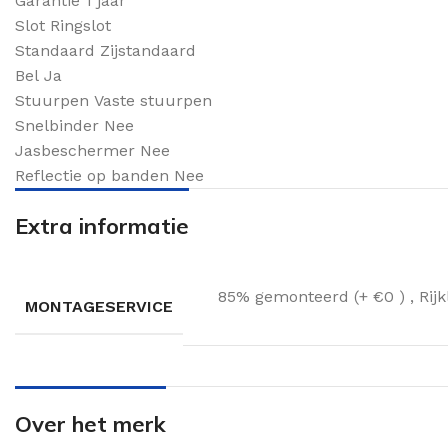
Garantie
1 jaar
Slot
Ringslot
Standaard
Zijstandaard
Bel
Ja
Stuurpen
Vaste stuurpen
Snelbinder
Nee
Jasbeschermer
Nee
Reflectie op banden
Nee
Extra informatie
85% gemonteerd (+ €0 )
,
Rij
MONTAGESERVICE
Over het merk