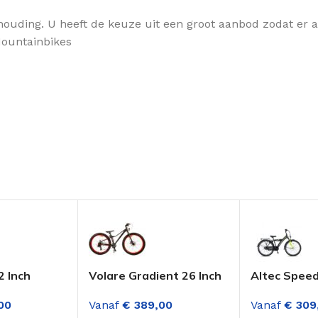
houding. U heeft de keuze uit een groot aanbod zodat er alt
 Mountainbikes
2 Inch
Volare Gradient 26 Inch
Altec Speed
s Deep Sky
Jongensfiets Zwart-
Jongensfiet
00
Vanaf
€
389,00
Vanaf
€
309
Oranje 7 Versnellingen
versnelling