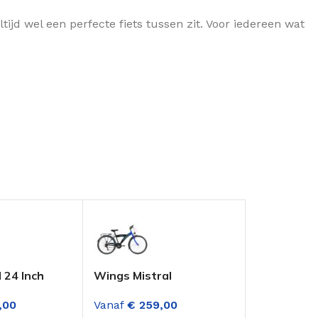
ijd wel een perfecte fiets tussen zit. Voor iedereen wat
 24 Inch
Wings Mistral
Altec Spee
s 3
Jongensfiets 24 Inch 6
Jongensfie
,00
Vanaf
€
259,00
Vanaf
€
329
en Lime
Versnellingen Zwart
versnellin