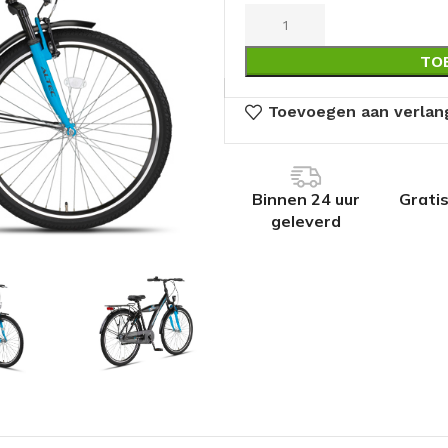
TO
Toevoegen aan verlang
Binnen 24 uur
Grati
geleverd