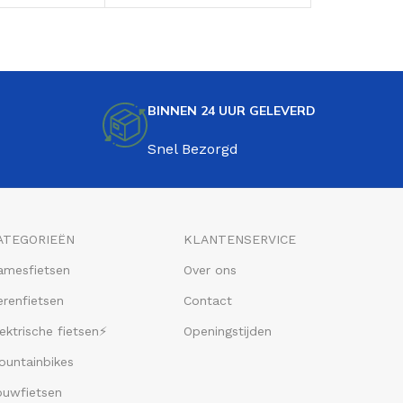
Blauw
BINNEN 24 UUR GELEVERD
Snel Bezorgd
ATEGORIEËN
KLANTENSERVICE
amesfietsen
Over ons
renfietsen
Contact
ektrische fietsen⚡
Openingstijden
ountainbikes
ouwfietsen