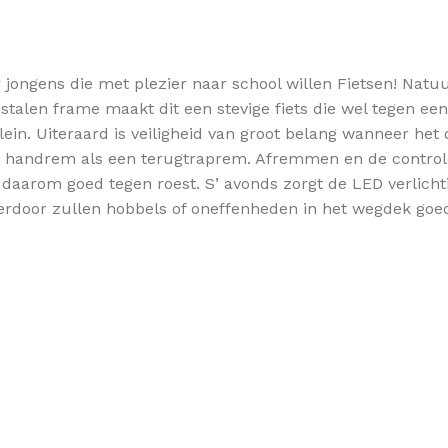
 jongens die met plezier naar school willen Fietsen! Natu
 stalen frame maakt dit een stevige fiets die wel tegen een 
n. Uiteraard is veiligheid van groot belang wanneer het om
 handrem als een terugtraprem. Afremmen en de controle
arom goed tegen roest. S’ avonds zorgt de LED verlichting
. Hierdoor zullen hobbels of oneffenheden in het wegdek g