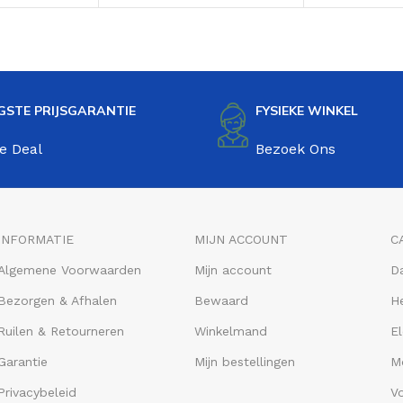
Green
GSTE PRIJSGARANTIE
FYSIEKE WINKEL
e Deal
Bezoek Ons
INFORMATIE
MIJN ACCOUNT
C
Algemene Voorwaarden
Mijn account
D
Bezorgen & Afhalen
Bewaard
He
Ruilen & Retourneren
Winkelmand
El
Garantie
Mijn bestellingen
M
Privacybeleid
V