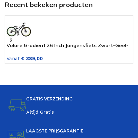
Recent bekeken producten
Volare Gradient 26 Inch Jongensfiets Zwart-Geel-
A
Groen 7 Versnellingen
F
Vanaf
€
389,00
V
GRATIS VERZENDING
Altijd Gratis
LAAGSTE PRIJSGARANTIE