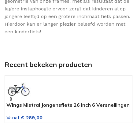
geometrie van onze frames, met als resultaat dat de
lagere instaphoogte ervoor zorgt dat kinderen al op
jongere leeftijd op een grotere inchmaat fiets passen.
Hierdoor kan er langer plezier beleefd worden met
een kinderfiets!
Recent bekeken producten
Wings Mistral Jongensfiets 26 Inch 6 Versnellingen
A
Zwart Blauw
V
Vanaf
€
289,00