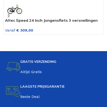
Altec Speed 24 Inch Jongensfiets 3 versnellingen
L
Lime Green
v
Vanaf
€
309,00
V
GRATIS VERZENDING
Altijd Gratis
LAAGSTE PRIJSGARANTIE
Beste Deal