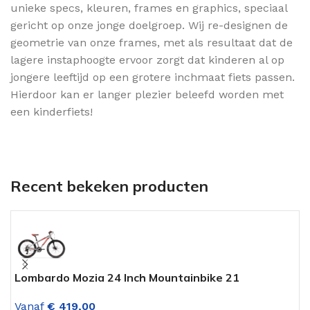
unieke specs, kleuren, frames en graphics, speciaal
gericht op onze jonge doelgroep. Wij re-designen de
geometrie van onze frames, met als resultaat dat de
lagere instaphoogte ervoor zorgt dat kinderen al op
jongere leeftijd op een grotere inchmaat fiets passen.
Hierdoor kan er langer plezier beleefd worden met
een kinderfiets!
Recent bekeken producten
Lombardo Mozia 24 Inch Mountainbike 21
W
Versnellingen Zilver-Rood
Z
Vanaf
€
419,00
V