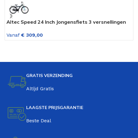
Altec Speed 24 Inch Jongensfiets 3 versnellingen
A
Deep Sky Blue
V
Vanaf
€
309,00
GRATIS VERZENDING
Altijd Gratis
LAAGSTE PRIJSGARANTIE
Beste Deal