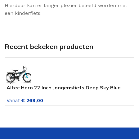
Hierdoor kan er langer plezier beleefd worden met
een kinderfiets!
Recent bekeken producten
Altec Hero 22 Inch Jongensfiets Deep Sky Blue
L
V
Vanaf
€
269,00
V