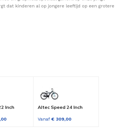
t dat kinderen al op jongere leeftijd op een grotere
22 Inch
Altec Speed 24 Inch
Altec Spee
s Deep Sky
Jongensfiets 3
Jongensfie
,00
Vanaf
€
309,00
Vanaf
€
329
versnellingen Deep Sky
versnellin
Blue
Blue