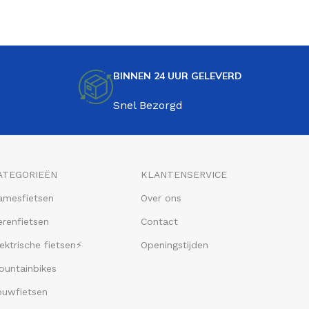
BINNEN 24 UUR GELEVERD
Snel Bezorgd
ATEGORIEËN
KLANTENSERVICE
amesfietsen
Over ons
renfietsen
Contact
ektrische fietsen⚡
Openingstijden
ountainbikes
ouwfietsen