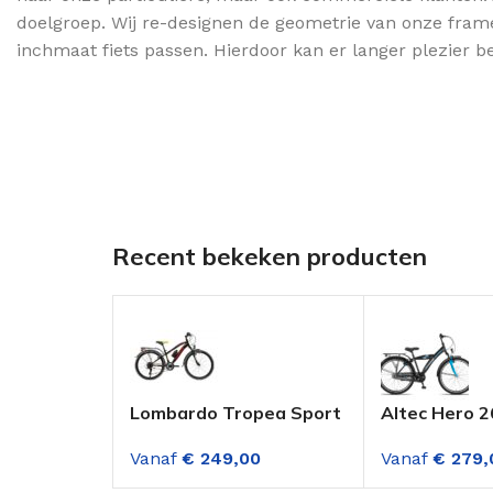
doelgroep. Wij re-designen de geometrie van onze frames
inchmaat fiets passen. Hierdoor kan er langer plezier b
Recent bekeken producten
Lombardo Tropea Sport
Altec Hero 2
24 inch mountainbike 18
Jongensfiet
Vanaf
€
249,00
Vanaf
€
279,
versnellingen Zwart
Blue