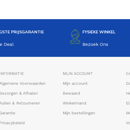
GSTE PRIJSGARANTIE
FYSIEKE WINKEL
e Deal
Bezoek Ons
INFORMATIE
MIJN ACCOUNT
C
Algemene Voorwaarden
Mijn account
D
Bezorgen & Afhalen
Bewaard
He
Ruilen & Retourneren
Winkelmand
El
Garantie
Mijn bestellingen
M
Privacybeleid
V