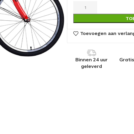
TO
Toevoegen aan verlang
Binnen 24 uur
Grati
geleverd