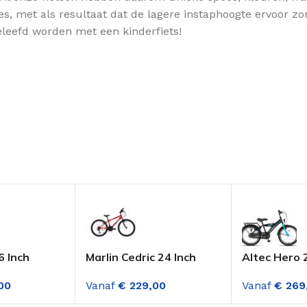
, met als resultaat dat de lagere instaphoogte ervoor zorg
eleefd worden met een kinderfiets!
6 Inch
Marlin Cedric 24 Inch
Altec Hero 
s Deep Sky
mountainbike 18
Jongensfiet
00
Vanaf
€
229,00
Vanaf
€
269
versnellingen jongens
Blue
Rood