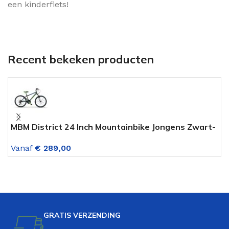
een kinderfiets!
Recent bekeken producten
MBM District 24 Inch Mountainbike Jongens Zwart-
M
Groen 18 Versnellingen
v
Vanaf
€
289,00
V
GRATIS VERZENDING