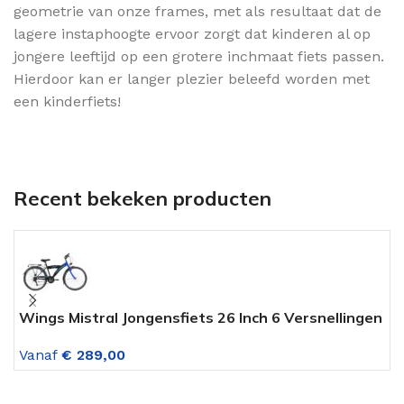
geometrie van onze frames, met als resultaat dat de
lagere instaphoogte ervoor zorgt dat kinderen al op
jongere leeftijd op een grotere inchmaat fiets passen.
Hierdoor kan er langer plezier beleefd worden met
een kinderfiets!
Recent bekeken producten
Wings Mistral Jongensfiets 26 Inch 6 Versnellingen
A
Zwart Blauw
D
Vanaf
€
289,00
V