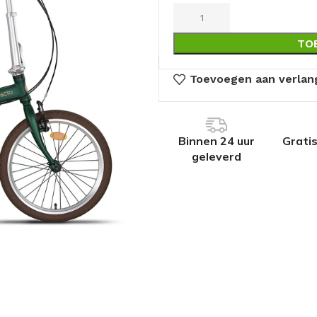
TO
Toevoegen aan verlang
Binnen 24 uur
Grati
geleverd