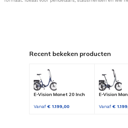
formaat. Ideaal voor pendelaars, stadsmensen en wie n
Recent bekeken producten
E-Vision Manet 20 Inch
E-Vision Man
Elektrische Vouwfiets
Elektrische 
Vanaf
€
1.199,00
Vanaf
€
1.199
Volwassenen 7
Volwassenen
Versnellingen
Versnellingen
Donkerblauw