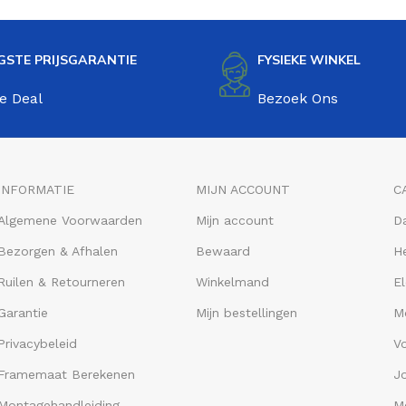
GSTE PRIJSGARANTIE
FYSIEKE WINKEL
e Deal
Bezoek Ons
INFORMATIE
MIJN ACCOUNT
C
Algemene Voorwaarden
Mijn account
D
Bezorgen & Afhalen
Bewaard
He
Ruilen & Retourneren
Winkelmand
El
Garantie
Mijn bestellingen
M
Privacybeleid
V
Framemaat Berekenen
J
Montagehandleiding
Me