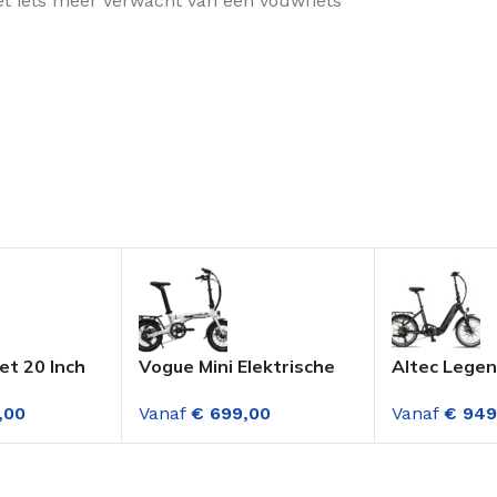
ét iets meer verwacht van een vouwfiets
et 20 Inch
Vogue Mini Elektrische
Altec Lege
Vouwfiets
Vouwfiets 6
Elektrische
,00
Vanaf
€
699,00
Vanaf
€
949
 7
Versnellingen 16 inch
20 Inch M.di
 Grijs
Fashion Grey
Versnelling
Zwart