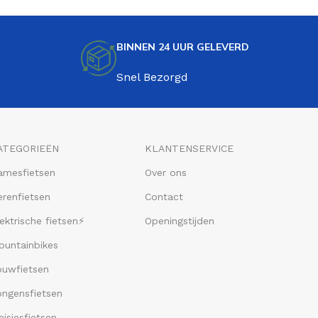
BINNEN 24 UUR GELEVERD
Snel Bezorgd
ATEGORIEËN
KLANTENSERVICE
amesfietsen
Over ons
renfietsen
Contact
ektrische fietsen⚡
Openingstijden
ountainbikes
ouwfietsen
ongensfietsen
isjesfietsen