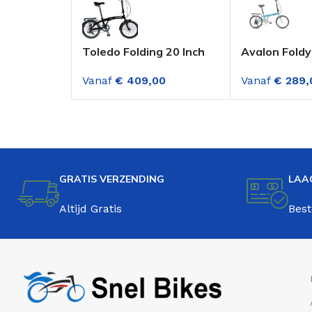
Toledo Folding 20 Inch
Avalon Fold
Vouwfiets 7
Vouwfiets 20
Vanaf
€
409,00
Vanaf
€
289,
Versnellingen Zwart
Turquoise 6
Groen
Versnellinge
GRATIS VERZENDING
LAA
Altijd Gratis
Best