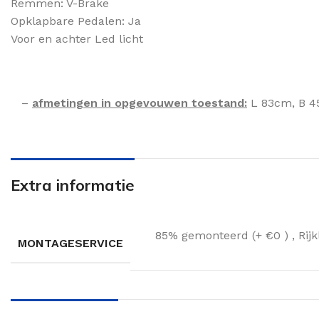
Remmen: V-Brake
Opklapbare Pedalen: Ja
Voor en achter Led licht
–
afmetingen in opgevouwen toestand:
L 83cm, B 4
Extra informatie
85% gemonteerd (+ €0 )
,
Rij
MONTAGESERVICE