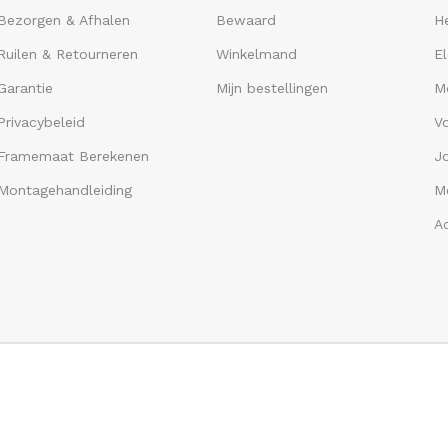
Bezorgen & Afhalen
Bewaard
He
Ruilen & Retourneren
Winkelmand
El
Garantie
Mijn bestellingen
M
Privacybeleid
V
Framemaat Berekenen
J
Montagehandleiding
Me
A