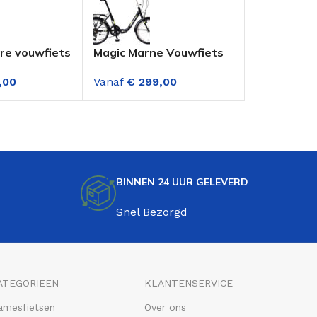
re vouwfiets
Magic Marne Vouwfiets
Marlin Bloi
te-Grey
20 Inch Zwart 6
vouwfiets 
,00
Vanaf
€
299,00
Vanaf
€
29
Versnellingen
Versnellin
BINNEN 24 UUR GELEVERD
Snel Bezorgd
ATEGORIEËN
KLANTENSERVICE
amesfietsen
Over ons