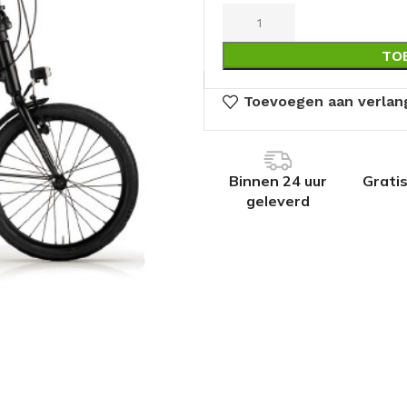
TO
Toevoegen aan verlang
Binnen 24 uur
Grati
geleverd