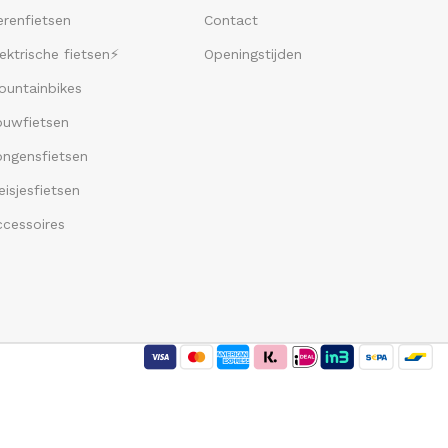
renfietsen
Contact
ektrische fietsen⚡
Openingstijden
ountainbikes
ouwfietsen
ongensfietsen
isjesfietsen
ccessoires