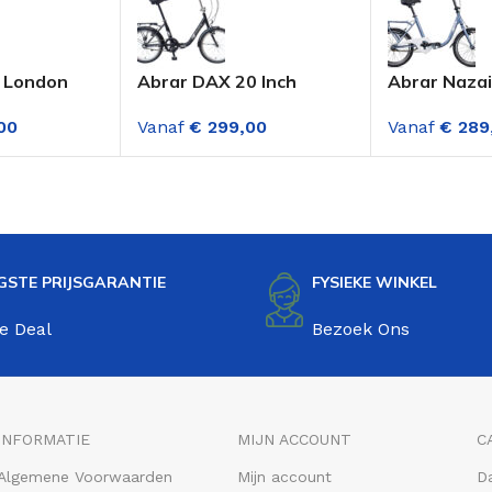
y London
Abrar DAX 20 Inch
Abrar Nazai
 Inch
Vouwfiets 3
20 inch Whi
00
Vanaf
€
299,00
Vanaf
€
289
Versnellingen Zwart
n
(ANWB)
GSTE PRIJSGARANTIE
FYSIEKE WINKEL
e Deal
Bezoek Ons
INFORMATIE
MIJN ACCOUNT
C
Algemene Voorwaarden
Mijn account
D