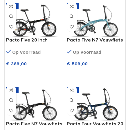
-6%
-4%
Pacto Five 20 Inch
Pacto Five N7 Vouwfiets
Vouwfiets 6
20 Inch Nexus 7
Op voorraad
Op voorraad
Versnellingen Zwart
Versnellingen
(Terugtraprem) Blauw
€
369,00
€
509,00
OPTIES SELECTEREN
OPTIES SELECTEREN
-4%
-5%
Pacto Five N7 Vouwfiets
Pacto Four Vouwfiets 20