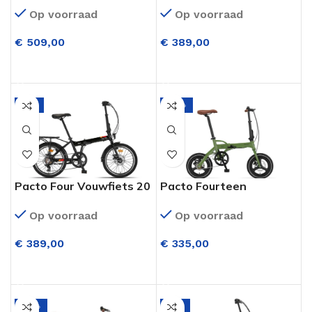
20 Inch Nexus 7
Inch 6 Versnellingen
Op voorraad
Op voorraad
Versnellingen
M.disc Jeans Blue
(Terugtraprem) Zwart
€
509,00
€
389,00
OPTIES SELECTEREN
OPTIES SELECTEREN
-5%
-12%
Pacto Four Vouwfiets 20
Pacto Fourteen
Inch 6 Versnellingen
Vouwfiets 14 Inch Army
Op voorraad
Op voorraad
M.disc Zwart
Green
€
389,00
€
335,00
OPTIES SELECTEREN
OPTIES SELECTEREN
-12%
-6%