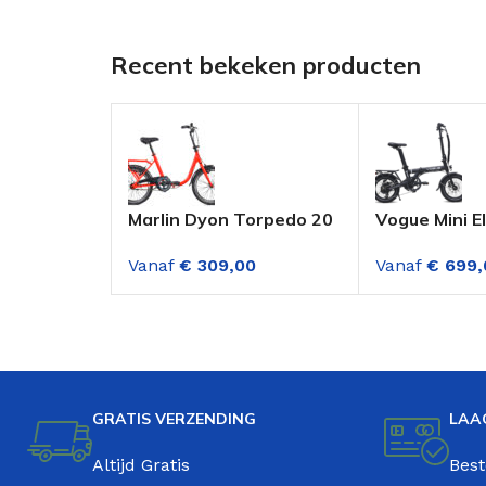
Recent bekeken producten
Marlin Dyon Torpedo 20
Vogue Mini E
Inch Vouwfiets Rood
Vouwfiets 6
Vanaf
€
309,00
Vanaf
€
699,
Versnellinge
Mat Zwart
GRATIS VERZENDING
LAA
Altijd Gratis
Best