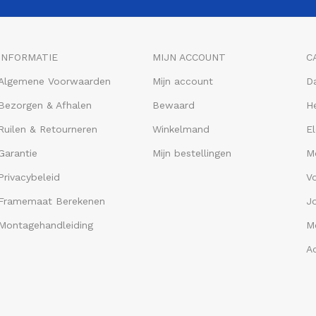
INFORMATIE
MIJN ACCOUNT
C
Algemene Voorwaarden
Mijn account
D
Bezorgen & Afhalen
Bewaard
He
Ruilen & Retourneren
Winkelmand
El
Garantie
Mijn bestellingen
M
Privacybeleid
V
Framemaat Berekenen
J
Montagehandleiding
Me
A