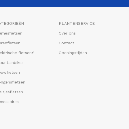
ATEGORIEËN
KLANTENSERVICE
amesfietsen
Over ons
renfietsen
Contact
ektrische fietsen⚡
Openingstijden
ountainbikes
ouwfietsen
ongensfietsen
isjesfietsen
ccessoires