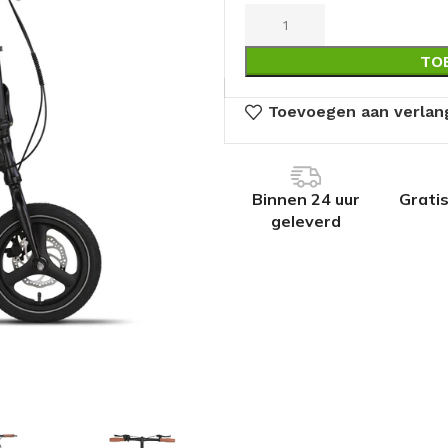
TO
Toevoegen aan verlang
Binnen 24 uur
Grati
geleverd