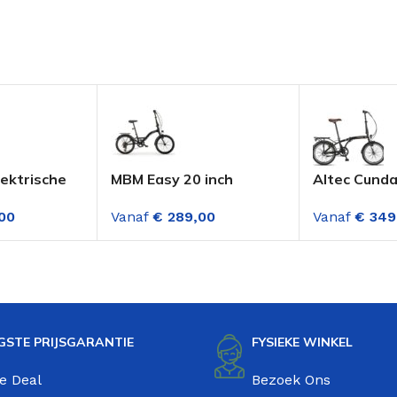
lektrische
MBM Easy 20 inch
Altec Cunda
Vouwfiets 6
Vouwfiets 3
00
Vanaf
€
289,00
Vanaf
€
349
n 16 inch
versnellingen Mat Zwart
Versnelling
Gold
GSTE PRIJSGARANTIE
FYSIEKE WINKEL
e Deal
Bezoek Ons