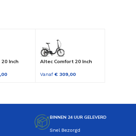
 20 Inch
Altec Comfort 20 Inch
MBM Kanga
Vouwfiets 6
Vouwfiets 
,00
Vanaf
€
309,00
Vanaf
€
319
en Zwart
Versnellingen Mat
Versnellin
Zwart
BINNEN 24 UUR GELEVERD
Snel Bezorgd