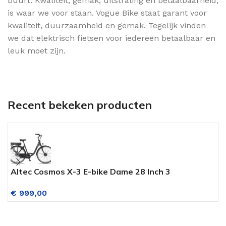
buurt. Kwaliteit, gemak, uitstraling en betaalbaarheid,
is waar we voor staan. Vogue Bike staat garant voor
kwaliteit, duurzaamheid en gemak. Tegelijk vinden
we dat elektrisch fietsen voor iedereen betaalbaar en
leuk moet zijn.
Recent bekeken producten
Altec Cosmos X-3 E-bike Dame 28 Inch 3
M
Versnellingen 14AH518WH Mat Zwart
L
€
999,00
V