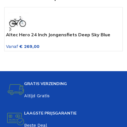
Altec Hero 24 Inch Jongensfiets Deep Sky Blue
A
Vanaf
€
269,00
V
GRATIS VERZENDING
Altijd Gratis
LAAGSTE PRIJSGARANTIE
Beste Deal