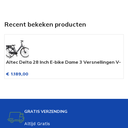
Recent bekeken producten
Altec Delta 28 Inch E-bike Dame 3 Versnellingen V-
A
brake Smoke Gray
V
€
1.189,00
GRATIS VERZENDING
Altijd Gratis