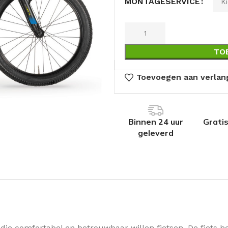
MONTAGESERVICE
TO
Toevoegen aan verlang
Binnen 24 uur
Grati
geleverd
die comfortabel en betrouwbaar willen fietsen. De fiets he