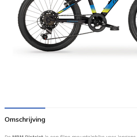
Omschrijving
De
MBM District
is een fijne mountainbike voor jongens 