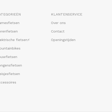
ATEGORIEËN
KLANTENSERVICE
amesfietsen
Over ons
renfietsen
Contact
ektrische fietsen⚡
Openingstijden
ountainbikes
ouwfietsen
ongensfietsen
isjesfietsen
ccessoires