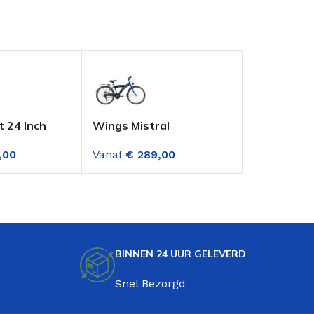
t 24 Inch
Wings Mistral
Altec Hero
ke Jongens
Jongensfiets 26 Inch 6
Jongensfie
,00
Vanaf
€
289,00
Vanaf
€
27
n 18
Versnellingen Zwart
en
Blauw
BINNEN 24 UUR GELEVERD
Snel Bezorgd