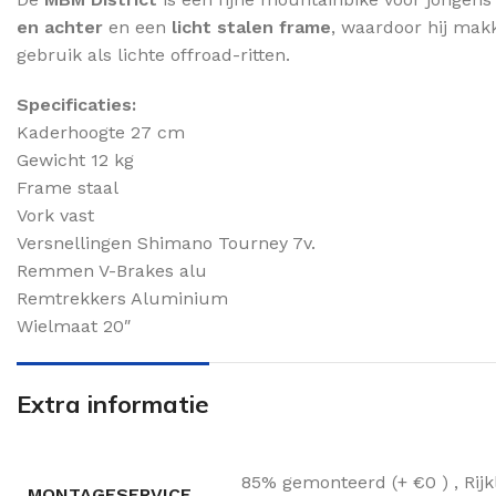
en achter
en een
licht stalen frame
, waardoor hij makk
gebruik als lichte offroad-ritten.
Specificaties:
Kaderhoogte 27 cm
Gewicht 12 kg
Frame staal
Vork vast
Versnellingen Shimano Tourney 7v.
Remmen V-Brakes alu
Remtrekkers Aluminium
Wielmaat 20″
Extra informatie
85% gemonteerd (+ €0 )
,
Rij
MONTAGESERVICE