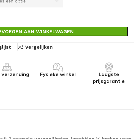
EVOEGEN AAN WINKELWAGEN
lijst
Vergelijken
s verzending
Fysieke winkel
Laagste
prijsgarantie
eft 7
soepele versnellingen
,
krachtige V-brakes voor