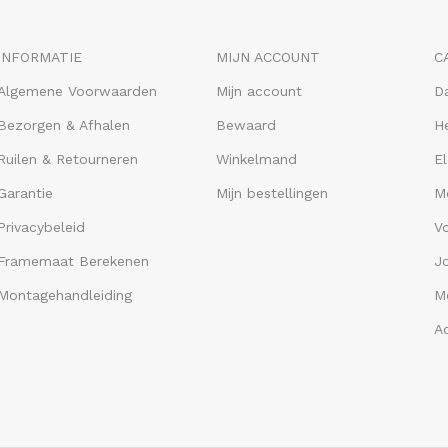
INFORMATIE
MIJN ACCOUNT
C
Algemene Voorwaarden
Mijn account
D
Bezorgen & Afhalen
Bewaard
He
Ruilen & Retourneren
Winkelmand
El
Garantie
Mijn bestellingen
M
Privacybeleid
V
Framemaat Berekenen
J
Montagehandleiding
Me
A