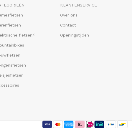
ATEGORIEËN
KLANTENSERVICE
amesfietsen
Over ons
renfietsen
Contact
ektrische fietsen⚡
Openingstijden
ountainbikes
ouwfietsen
ongensfietsen
isjesfietsen
ccessoires