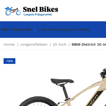
Alle Categorieën
Over Ons
Bezorgen & Afhalen
Home
Jongensfietsen
20 inch
MBM District 20 I
-12%