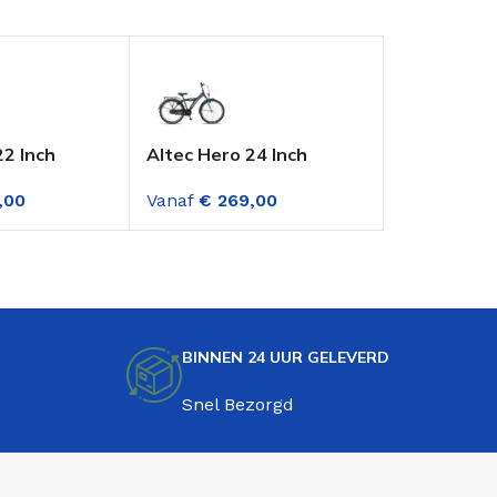
22 Inch
Altec Hero 24 Inch
Marlin Cedr
s Fire Red
Jongensfiets Deep Sky
mountainbi
,00
Vanaf
€
269,00
Vanaf
€
229
Blue
versnellin
Groen
BINNEN 24 UUR GELEVERD
Snel Bezorgd