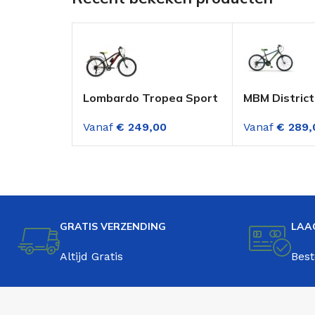
Lombardo Tropea Sport
MBM District
24 inch mountainbike 18
Mountainbik
Vanaf
€
249,00
Vanaf
€
289,
versnellingen Zwart
Zwart-Groen
Versnellinge
GRATIS VERZENDING
LAA
Altijd Gratis
Best