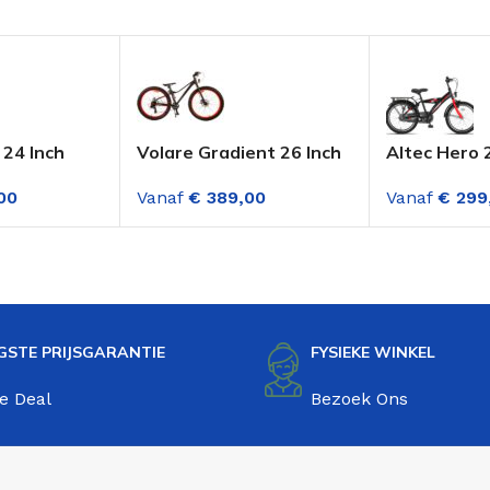
 24 Inch
Volare Gradient 26 Inch
Altec Hero 
e Jongens
Jongensfiets Zwart-
Jongensfiet
00
Vanaf
€
389,00
Vanaf
€
299
 18
Oranje 7 Versnellingen
n
GSTE PRIJSGARANTIE
FYSIEKE WINKEL
e Deal
Bezoek Ons