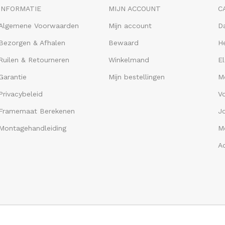
INFORMATIE
MIJN ACCOUNT
C
Algemene Voorwaarden
Mijn account
D
Bezorgen & Afhalen
Bewaard
He
Ruilen & Retourneren
Winkelmand
El
Garantie
Mijn bestellingen
M
Privacybeleid
V
Framemaat Berekenen
J
Montagehandleiding
Me
A