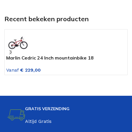
Recent bekeken producten
Marlin Cedric 24 Inch mountainbike 18
A
versnellingen jongens Rood
V
Vanaf
€
229,00
GRATIS VERZENDING
Altijd Gratis