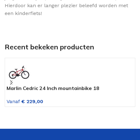
Hierdoor kan er langer plezier beleefd worden met
een kinderfiets!
Recent bekeken producten
Marlin Cedric 24 Inch mountainbike 18
V
versnellingen jongens Rood
m
Vanaf
€
229,00
V