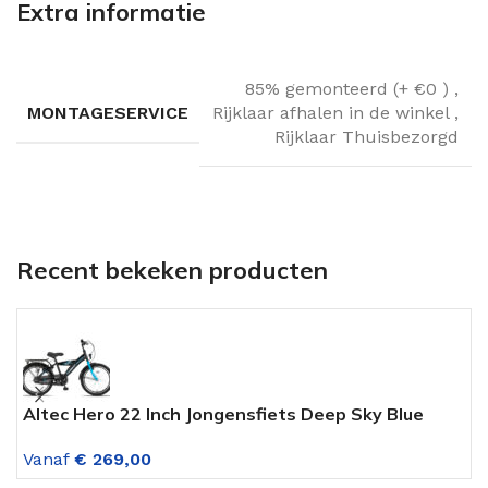
Extra informatie
85% gemonteerd (+ €0 )
,
MONTAGESERVICE
Rijklaar afhalen in de winkel
,
Rijklaar Thuisbezorgd
Recent bekeken producten
Altec Hero 22 Inch Jongensfiets Deep Sky Blue
A
Vanaf
€
269,00
V