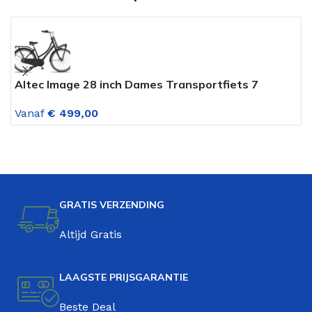
Altec Image 28 inch Dames Transportfiets 7
C
versnellingen (Rollerbrakes) Mat Zwart
V
Vanaf
€
499,00
V
GRATIS VERZENDING
Altijd Gratis
LAAGSTE PRIJSGARANTIE
Beste Deal