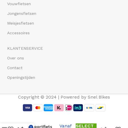
Vouwfietsen
Jongensfietsen
Meisjesfietsen
Accessoires
KLANTENSERVICE
Over ons
Contact
Openingstijden
Copyright © 2024 | Powered by Snel Bikes
Altec Vintage
28 inch Dames
Vanaf
SELECT
Transportfiets
0