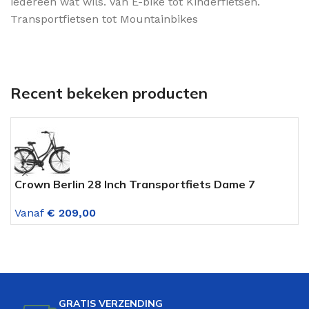
iedereen wat wils. Van E-bike tot Kinderfietsen.
Transportfietsen tot Mountainbikes
Recent bekeken producten
Crown Berlin 28 Inch Transportfiets Dame 7
A
Versnellingen Mat Zwart
O
Vanaf
€
209,00
V
GRATIS VERZENDING