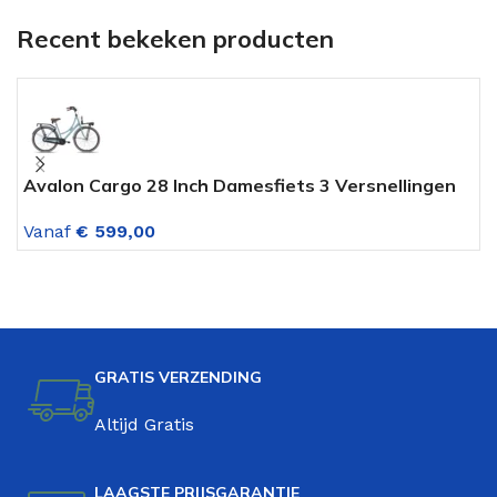
Recent bekeken producten
Avalon Cargo 28 Inch Damesfiets 3 Versnellingen
A
Emerald Green
V
Vanaf
€
599,00
V
GRATIS VERZENDING
Altijd Gratis
LAAGSTE PRIJSGARANTIE