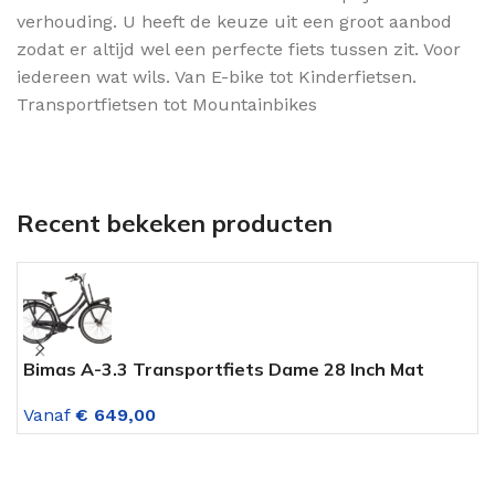
verhouding. U heeft de keuze uit een groot aanbod
zodat er altijd wel een perfecte fiets tussen zit. Voor
iedereen wat wils. Van E-bike tot Kinderfietsen.
Transportfietsen tot Mountainbikes
Recent bekeken producten
Bimas A-3.3 Transportfiets Dame 28 Inch Mat
A
Zwart 3 Versnellingen Rollerbrakes
G
Vanaf
€
649,00
V