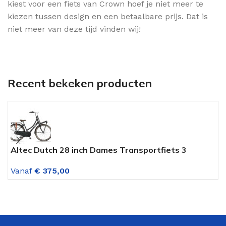
kiest voor een fiets van Crown hoef je niet meer te
kiezen tussen design en een betaalbare prijs. Dat is
niet meer van deze tijd vinden wij!
Recent bekeken producten
Altec Dutch 28 inch Dames Transportfiets 3
R
Versnellingen Mat Zwart
V
Vanaf
€
375,00
V