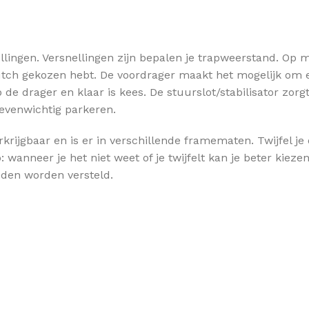
llingen. Versnellingen zijn bepalen je trapweerstand. Op m
utch gekozen hebt. De voordrager maakt het mogelijk om e
de drager en klaar is kees. De stuurslot/stabilisator zorgt e
evenwichtig parkeren.
rkrijgbaar en is er in verschillende framematen. Twijfel j
 wanneer je het niet weet of je twijfelt kan je beter kiez
eden worden versteld.