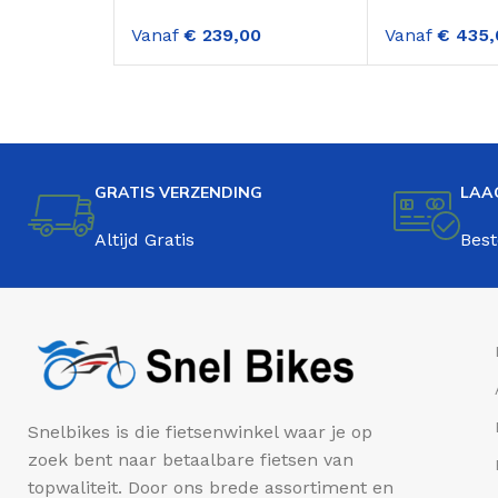
Dames Transportfiets
Dames Trans
Vanaf
€
239,00
Vanaf
€
435,
Lavender
versnellinge
GRATIS VERZENDING
LAA
Altijd Gratis
Best
Snelbikes is die fietsenwinkel waar je op
zoek bent naar betaalbare fietsen van
topwaliteit. Door ons brede assortiment en