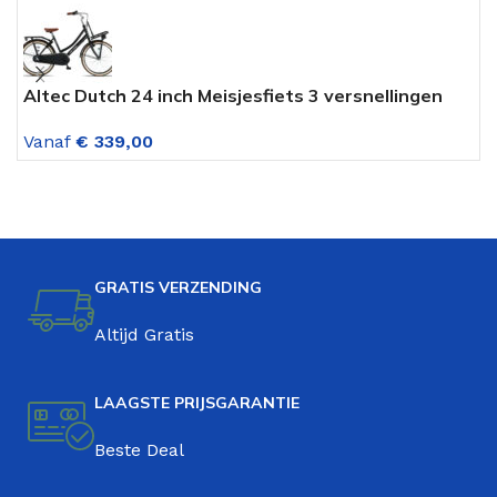
Altec Dutch 24 inch Meisjesfiets 3 versnellingen
A
transportfiets Mat Zwart
V
Vanaf
€
339,00
GRATIS VERZENDING
Altijd Gratis
LAAGSTE PRIJSGARANTIE
Beste Deal