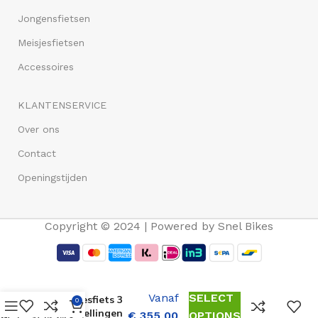
Jongensfietsen
Meisjesfietsen
Accessoires
KLANTENSERVICE
Over ons
Contact
Openingstijden
Copyright © 2024 | Powered by Snel Bikes
Altec Dutch
26 inch
Vanaf
SELECT
Meisjesfiets 3
0
versnellingen
€
355,00
OPTIONS