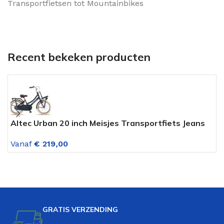
Transportfietsen tot Mountainbikes
Recent bekeken producten
Altec Urban 20 inch Meisjes Transportfiets Jeans
A
Blue
t
Vanaf
€
219,00
V
GRATIS VERZENDING