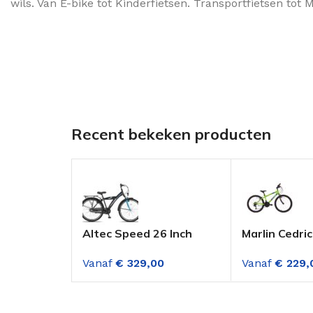
wils. Van E-bike tot Kinderfietsen. Transportfietsen tot
Recent bekeken producten
Altec Speed 26 Inch
Marlin Cedric
Jongensfiets 3
mountainbik
Vanaf
€
329,00
Vanaf
€
229,
versnellingen Deep Sky
versnellinge
Blue
Groen