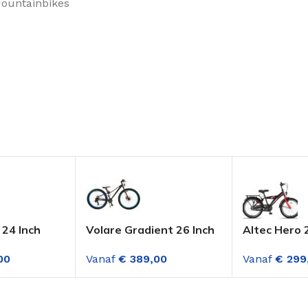
 Mountainbikes
 24 Inch
Volare Gradient 26 Inch
Altec Hero 
e 18
Jongensfiets Zwart-
Jongensfiet
00
Vanaf
€
389,00
Vanaf
€
299
n jongens
Blauw 7 Versnellingen