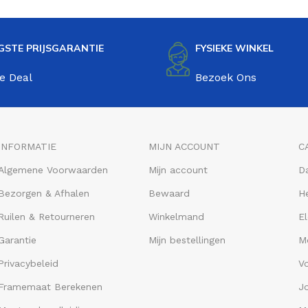
GSTE PRIJSGARANTIE
FYSIEKE WINKEL
e Deal
Bezoek Ons
INFORMATIE
MIJN ACCOUNT
C
Algemene Voorwaarden
Mijn account
D
Bezorgen & Afhalen
Bewaard
He
Ruilen & Retourneren
Winkelmand
El
Garantie
Mijn bestellingen
M
Privacybeleid
V
Framemaat Berekenen
J