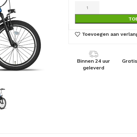
TO
Toevoegen aan verlang
Binnen 24 uur
Grati
geleverd