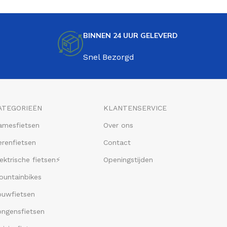
BINNEN 24 UUR GELEVERD
Snel Bezorgd
ATEGORIEËN
KLANTENSERVICE
amesfietsen
Over ons
renfietsen
Contact
ektrische fietsen⚡
Openingstijden
ountainbikes
ouwfietsen
ongensfietsen