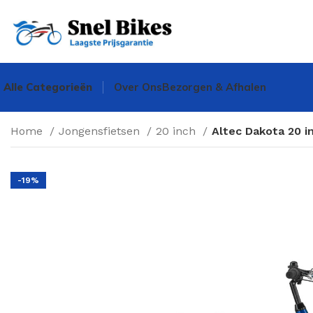
Alle Categorieën
Over Ons
Bezorgen & Afhalen
Home
Jongensfietsen
20 inch
Altec Dakota 20 i
-19%