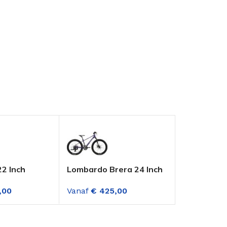
22 Inch
Lombardo Brera 24 Inch
Altec Spee
s Fire Red
Jongensfiets 21
Jongensfie
,00
Vanaf
€
425,00
Vanaf
€
329
Versnellingen M.disc
versnelling
Paars