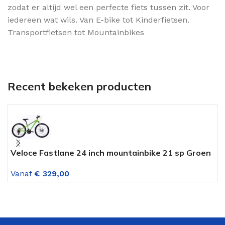
zodat er altijd wel een perfecte fiets tussen zit. Voor
iedereen wat wils. Van E-bike tot Kinderfietsen.
Transportfietsen tot Mountainbikes
Recent bekeken producten
Veloce Fastlane 24 inch mountainbike 21 sp Groen
M
met schijfremmen
v
Vanaf
€
329,00
V