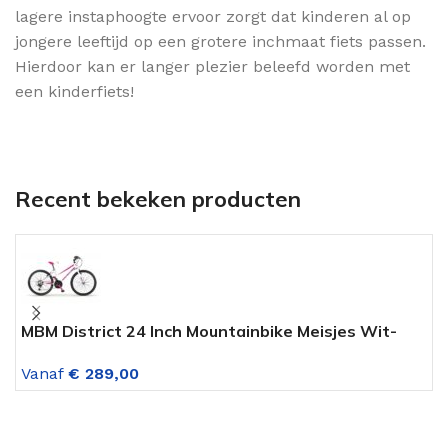
lagere instaphoogte ervoor zorgt dat kinderen al op
jongere leeftijd op een grotere inchmaat fiets passen.
Hierdoor kan er langer plezier beleefd worden met
een kinderfiets!
Recent bekeken producten
MBM District 24 Inch Mountainbike Meisjes Wit-
M
Fuschia 18 Versnellingen
Z
Vanaf
€
289,00
V