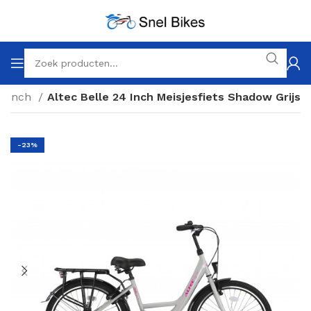
4 inch
Altec Belle 24 Inch Meisjesfiets Shadow Grijs
-23%